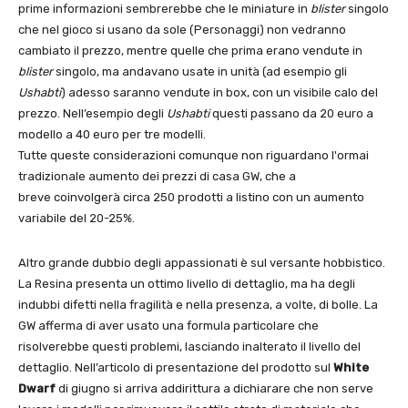
prime informazioni sembrerebbe che le miniature in
blister
singolo
che nel gioco si usano da sole (Personaggi) non vedranno
cambiato il prezzo, mentre quelle che prima erano vendute in
blister
singolo, ma andavano usate in unità (ad esempio gli
Ushabti
) adesso saranno vendute in box, con un visibile calo del
prezzo. Nell’esempio degli
Ushabti
questi passano da 20 euro a
modello a 40 euro per tre modelli.
Tutte queste considerazioni comunque non riguardano l'ormai
tradizionale aumento dei prezzi di casa GW, che a
breve coinvolgerà circa 250 prodotti a listino con un aumento
variabile del 20-25%.
Altro grande dubbio degli appassionati è sul versante hobbistico.
La Resina presenta un ottimo livello di dettaglio, ma ha degli
indubbi difetti nella fragilità e nella presenza, a volte, di bolle. La
GW afferma di aver usato una formula particolare che
risolverebbe questi problemi, lasciando inalterato il livello del
dettaglio. Nell’articolo di presentazione del prodotto sul
White
Dwarf
di giugno si arriva addirittura a dichiarare che non serve