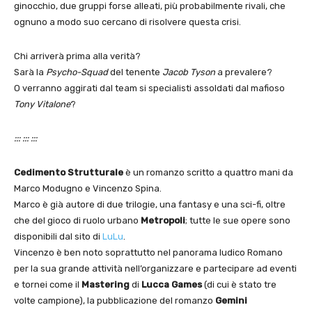
ginocchio, due gruppi forse alleati, più probabilmente rivali, che
ognuno a modo suo cercano di risolvere questa crisi.
Chi arriverà prima alla verità?
Sarà la
Psycho-Squad
del tenente
Jacob Tyson
a prevalere?
O verranno aggirati dal team si specialisti assoldati dal mafioso
Tony Vitalone
?
::: ::: :::
Cedimento Strutturale
è un romanzo scritto a quattro mani da
Marco Modugno e Vincenzo Spina.
Marco è già autore di due trilogie, una fantasy e una sci-fi, oltre
che del gioco di ruolo urbano
Metropoli
; tutte le sue opere sono
disponibili dal sito di
LuLu
.
Vincenzo è ben noto soprattutto nel panorama ludico Romano
per la sua grande attività nell’organizzare e partecipare ad eventi
e tornei come il
Mastering
di
Lucca Games
(di cui è stato tre
volte campione), la pubblicazione del romanzo
Gemini