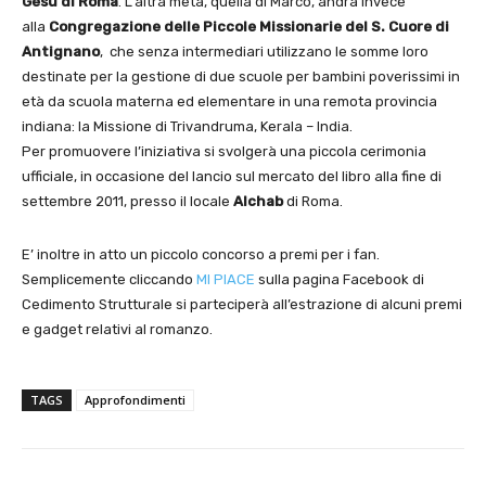
Gesù di Roma
. L'altra metà, quella di Marco, andrà invece
alla
Congregazione delle Piccole Missionarie del S. Cuore di
Antignano
, che senza intermediari utilizzano le somme loro
destinate per la gestione di due scuole per bambini poverissimi in
età da scuola materna ed elementare in una remota provincia
indiana: la Missione di Trivandruma, Kerala – India.
Per promuovere l’iniziativa si svolgerà una piccola cerimonia
ufficiale, in occasione del lancio sul mercato del libro alla fine di
settembre 2011, presso il locale
Alchab
di Roma.
E’ inoltre in atto un piccolo concorso a premi per i fan.
Semplicemente cliccando
MI PIACE
sulla pagina Facebook di
Cedimento Strutturale si parteciperà all’estrazione di alcuni premi
e gadget relativi al romanzo.
TAGS
Approfondimenti