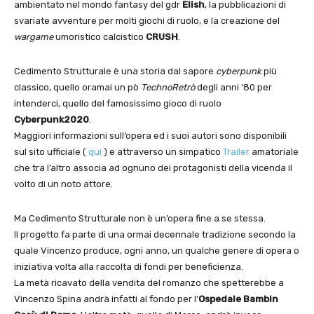
ambientato nel mondo fantasy del gdr
Elish
, la pubblicazioni di
svariate avventure per molti giochi di ruolo, e la creazione del
wargame
umoristico calcistico
CRUSH
.
Cedimento Strutturale è una storia dal sapore
cyberpunk
più
classico, quello oramai un pò
TechnoRetrò
degli anni ‘80 per
intenderci, quello del famosissimo gioco di ruolo
Cyberpunk2020
.
Maggiori informazioni sull’opera ed i suoi autori sono disponibili
sul sito ufficiale (
qui
) e attraverso un simpatico
Trailer
amatoriale
che tra l’altro associa ad ognuno dei protagonisti della vicenda il
volto di un noto attore.
Ma Cedimento Strutturale non è un’opera fine a se stessa.
Il progetto fa parte di una ormai decennale tradizione secondo la
quale Vincenzo produce, ogni anno, un qualche genere di opera o
iniziativa volta alla raccolta di fondi per beneficienza.
La metà ricavato della vendita del romanzo che spetterebbe a
Vincenzo Spina andrà infatti al fondo per l’
Ospedale Bambin