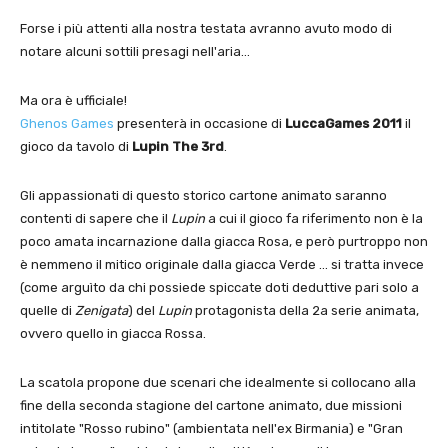
Forse i più attenti alla nostra testata avranno avuto modo di
notare alcuni sottili presagi nell'aria…
Ma ora è ufficiale!
Ghenos Games
presenterà in occasione di
LuccaGames 2011
il
gioco da tavolo di
Lupin The 3rd
.
Gli appassionati di questo storico cartone animato saranno
contenti di sapere che il
Lupin
a cui il gioco fa riferimento non è la
poco amata incarnazione dalla giacca Rosa, e però purtroppo non
è nemmeno il mitico originale dalla giacca Verde … si tratta invece
(come arguìto da chi possiede spiccate doti deduttive pari solo a
quelle di
Zenigata
) del
Lupin
protagonista della 2a serie animata,
ovvero quello in giacca Rossa.
La scatola propone due scenari che idealmente si collocano alla
fine della seconda stagione del cartone animato, due missioni
intitolate "Rosso rubino" (ambientata nell'ex Birmania) e "Gran