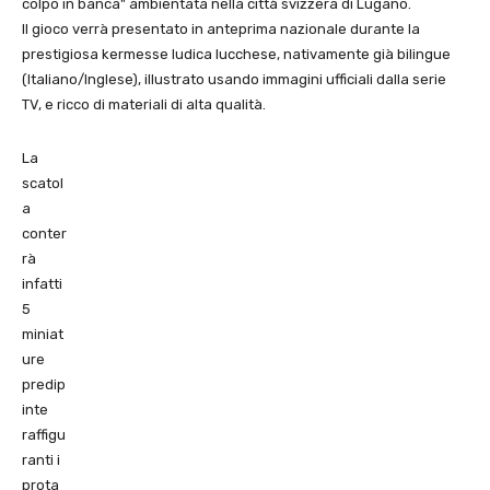
colpo in banca" ambientata nella città svizzera di Lugano.
Il gioco verrà presentato in anteprima nazionale durante la
prestigiosa kermesse ludica lucchese, nativamente già bilingue
(Italiano/Inglese), illustrato usando immagini ufficiali dalla serie
TV, e ricco di materiali di alta qualità.
La
scatol
a
conter
rà
infatti
5
miniat
ure
predip
inte
raffigu
ranti i
prota