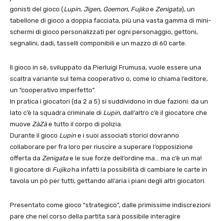
gonisti del gioco (
Lupin
,
Jigen
,
Goemon
,
Fujiko
e
Zenigata
), un
tabellone di gioco a doppia facciata, più una vasta gamma di mini-
schermi di gioco personalizzati per ogni personaggio, gettoni,
segnalini, dadi, tasselli componibili e un mazzo di 60 carte.
Il gioco in sè, sviluppato da Pierluigi Frumusa, vuole essere una
scaltra variante sul tema cooperativo o, come lo chiama l’editore,
un “cooperativo imperfetto”.
In pratica i giocatori (da 2 a 5) si suddividono in due fazioni: da un
lato c’è la squadra criminale di
Lupin
, dall’altro c’è il giocatore che
muove
ZàZà
e tutto il corpo di polizia.
Durante il gioco
Lupin
e i suoi associati storici dovranno
collaborare per fra loro per riuscire a superare l’opposizione
offerta da
Zenigata
e le sue forze dell’ordine ma… ma c’è un ma!
Il giocatore di
Fujiko
ha infatti la possibilità di cambiare le carte in
tavola un pò per tutti, gettando all’aria i piani degli altri giocatori.
Presentato come gioco “strategico”, dalle primissime indiscrezioni
pare che nel corso della partita sarà possibile interagire