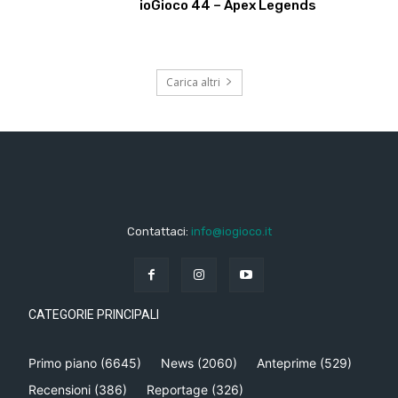
ioGioco 44 – Apex Legends
Carica altri
Contattaci:
info@iogioco.it
CATEGORIE PRINCIPALI
Primo piano
(6645)
News
(2060)
Anteprime
(529)
Recensioni
(386)
Reportage
(326)