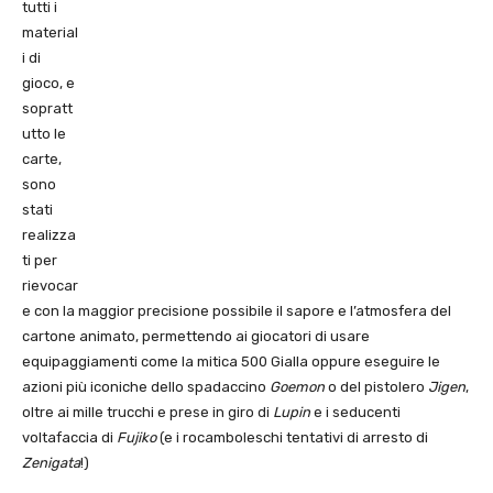
tutti i
material
i di
gioco, e
sopratt
utto le
carte,
sono
stati
realizza
ti per
rievocar
e con la maggior precisione possibile il sapore e l’atmosfera del
cartone animato, permettendo ai giocatori di usare
equipaggiamenti come la mitica 500 Gialla oppure eseguire le
azioni più iconiche dello spadaccino
Goemon
o del pistolero
Jigen
,
oltre ai mille trucchi e prese in giro di
Lupin
e i seducenti
voltafaccia di
Fujiko
(e i rocamboleschi tentativi di arresto di
Zenigata
!)