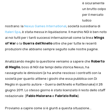
è sicuramente
un brutto colpo
per il mercato
ludico
nostrano: la
Nexus Games International
, società sussidiaria di
Italeri Spa
, è stata messa in liquidazione. Il marchio NGI è ben noto
ai noi tutti per i tanti successi internazionali come la linea
Wings
of War
o la
Guerra dell’Anello
oltre che per tutte le recenti
produzioni che abbiamo sempre seguito sulle nostre pagine.
Analizzando meglio la questione veniamo a sapere che
Roberto
di Meglio
, boss di NGI dai tempi della storica Nexus, ha
rassegnato le dimissioni (e ha anche rescisso i contratti con la
società per quanto attiene i giochi che essa pubblica con Di
Meglio in quanto autore – Guerra dell'Anello e Rattlesnake) il 28
giugno 2011. Lo stesso giorno è stato licenziato il resto dello staff
redazionale (
Fabio Maiorana
e
Fabrizio Rolla
).
Proviamo a capire come si è giunti a questa situazione…