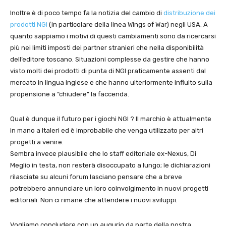
Inoltre è di poco tempo fa la notizia del cambio di
distribuzione dei
prodotti NGI
(in particolare della linea Wings of War) negli USA. A
quanto sappiamo i motivi di questi cambiamenti sono da ricercarsi
più nei limiti imposti dei partner stranieri che nella disponibilità
dell’editore toscano. Situazioni complesse da gestire che hanno
visto molti dei prodotti di punta di NGI praticamente assenti dal
mercato in lingua inglese e che hanno ulteriormente influito sulla
propensione a “chiudere” la faccenda.
Qual è dunque il futuro per i giochi NGI ? Il marchio è attualmente
in mano a Italeri ed è improbabile che venga utilizzato per altri
progetti a venire.
Sembra invece plausibile che lo staff editoriale ex-Nexus, Di
Meglio in testa, non resterà disoccupato a lungo; le dichiarazioni
rilasciate su alcuni forum lasciano pensare che a breve
potrebbero annunciare un loro coinvolgimento in nuovi progetti
editoriali. Non ci rimane che attendere i nuovi sviluppi.
Vogliamo concludere con un augurio da parte della nostra