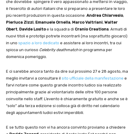
che dovrebbe spingere il vero appassionato a mettersi in viaggio,
è l’esercito di autori italiani che si preparano a presentare le loro
più recenti produzioni in questa occasione:
Andrea Chiarvesio
,
Pierluca Zizzi
,
Emanuele Ornella
,
Marco Valtriani
,
Walter
Obert
,
Davide Losito
e la squadra di
Cranio Creations
. Armati di
nuovi titoli e prototipi potrete incontrarli (ma soprattutto giocarci)
in uno
spazio a loro dedicato
e assistere ai loro incontri, tra cui
spicca un curioso
Celebrity deathmatch
in programma per
domenica pomeriggio.
E ci sarebbe ancora tanto da dire sul prossimo 27 e 28 agosto, ma
meglio invitarvi a consultare il
sito ufficiale della manifestazione
e
farvi notare come questo grande incontro ludico sia realizzato
principalmente grazie al volontariato delle oltre 100 persone
coinvolte nello staff. L’evento è chiaramente gratuito e anche se è
“solo” alla terza edizione si colloca già di diritto nel calendario
degli appuntamenti ludici estivi imperdibili.
E se tutto questo non vi ha ancora convinto proviamo a chiedere