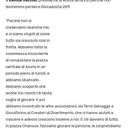
a
Davide Jaccod
, presidente di Aosta Iacta Est perché non
dovremmo perderci GiocaAosta 2011
“Perché non ci
credevamo neanche noi,
e ci siamo stupiti di come
tutto sia cresciuto così in
fretta. Abbiamo fatto la
scommessa incosciente
di conquistare la piazza
centrale di Aosta in un
periodo pieno di turisti, e
abbiamo sbancato.
Abbiamo scoperto che
anche tra i monti c’è tanta
voglia di giocare. E poi
abbiamo incontrato le altre associazioni, da Terre Selvagge a
GiocaTorino ai Creatori di Divertimento, che ci hanno aiutati a
nascere e adesso crescono insieme a noi. E c’è davvero di tutto,
in piazza Chanoux: facciamo giocare le persone, le sorprendiamo