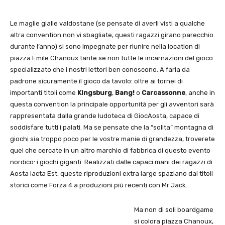
Le maglie gialle valdostane (se pensate di averli visti a qualche
altra convention non vi sbagliate, questi ragazzi girano parecchio
durante l’anno) si sono impegnate per riunire nella location di
piazza Emile Chanoux tante se non tutte le incarnazioni del gioco
specializzato che i nostri lettori ben conoscono. A farla da
padrone sicuramente il gioco da tavolo: oltre ai tornei di
importanti titoli come
Kingsburg
,
Bang!
o
Carcassonne
, anche in
questa convention la principale opportunità per gli avventori sarà
rappresentata dalla grande ludoteca di GiocAosta, capace di
soddisfare tutti i palati. Ma se pensate che la “solita” montagna di
giochi sia troppo poco per le vostre manie di grandezza, troverete
quel che cercate in un altro marchio di fabbrica di questo evento
nordico: i giochi giganti. Realizzati dalle capaci mani dei ragazzi di
Aosta Iacta Est, queste riproduzioni extra large spaziano dai titoli
storici come Forza 4 a produzioni più recenti con Mr Jack.
Ma non di soli boardgame
si colora piazza Chanoux,