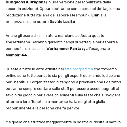
Dungeons & Dragons
(in una versione personalizzata della
seconda edizione). Oppure potranno conoscere nel dettaglio una
produzione tutta italiana dal sapore steampunk:
Elar
, alla
presenza del suo autore
Davide Losito
.
Anche gli eserciti in miniatura marciano su Aosta questo
finesettimana. Saranno garantiti campi di battaglia per esperti e
per neofiti, dal classico
Warhammer Fantasy
all’esagonato
Memoir ‘44
.
Queste e tutte le altre attività nel
fitto programma
che troviamo
online sono tutte pensate sia per gli esperti del mondo ludico che
per i neofiti. Gli organizzatori ci tengono a precisare che i visitatori
potranno sempre contare sullo staff per essere accompagnati al
tavolo da gioco o per avere chiarimenti sulla festa che si svolgerà
attorno a loro. Tenetelo a mente: se ha la maglietta gialla
probabilmente è la persona che fa per voi.
Ma quello che stuzzica maggiormente la nostra curiosità, il motivo