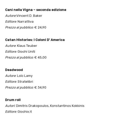
Cani nella Vigna – seconda edizione
Autore
:Vincent D. Baker
Editore
: Narrattiva
Prezzo al pubblico
: € 24,90
Catan Histories: I Coloni D' America
Autore
: Klaus Teuber
Editore
: Giochi Uniti
Prezzo al pubblico
: € 45,00
Deadwood
Autore
: Loïc Lamy
Editore
: Stratelibri
Prezzo al pubblico
: € 34,90
Drum roll
Autori
: Dimitris Drakopoulos, Konstantinos Kokkinis
Editore
: Giochix.it