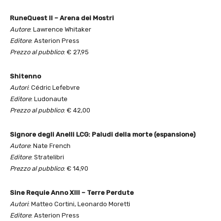
RuneQuest II – Arena dei Mostri
Autore
: Lawrence Whitaker
Editore
: Asterion Press
Prezzo al pubblico
: € 27,95
Shitenno
Autori
: Cédric Lefebvre
Editore
: Ludonaute
Prezzo al pubblico
: € 42,00
Signore degli Anelli LCG: PaIudi della morte (espansione)
Autore
: Nate French
Editore
: Stratelibri
Prezzo al pubblico
: € 14,90
Sine Requie Anno XIII – Terre Perdute
Autori
: Matteo Cortini, Leonardo Moretti
Editore
: Asterion Press