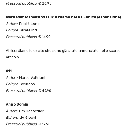
Prezzo al pubblico
: € 26,95
Warhammer Invasion LCG: Il reame del Re Fenice (espansione)
Autore
: Eric M. Lang
Editore
: Stratelibri
Prezzo al pubblico
: € 14,90
Vi ricordiamo le uscite che sono già state annunciate nello scorso
articolo
011
Autore
: Marco Valtriani
Editore
: Scribabs
Prezzo al pubblico
: € 49,90
Anno Domini
Autore
: Urs Hostettler
Editore
: dV Giochi
Prezzo al pubblico
: € 12,90