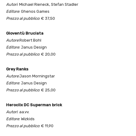
Autori
: Michael Rieneck, Stefan Stadler
Editore
: Ghenos Games
Prezzo al pubblico
: € 37,50
Gioventù Bruciata
Autore
:Robert Bohl
Editore
: Janus Design
Prezzo al pubblico
: € 20,00
Grey Ranks
Autore
:Jason Morningstar
Editore
: Janus Design
Prezzo al pubblico
: € 25,00
Heroclix DC Superman brick
Autori
: aa.vv.
Editore
: Wizkids
Prezzo al pubblico
: € 11,90