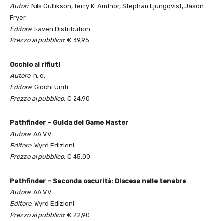
Autori
: Nils Gullikson, Terry K. Amthor, Stephan Ljungqvist, Jason
Fryer
Editore
: Raven Distribution
Prezzo al pubblico
: € 39,95
Occhio ai rifiuti
Autore
: n. d.
Editore
: Giochi Uniti
Prezzo al pubblico
: € 24,90
Pathfinder – Guida del Game Master
Autore
: AA.VV.
Editore
: Wyrd Edizioni
Prezzo al pubblico
: € 45,00
Pathfinder – Seconda oscurità: Discesa nelle tenebre
Autore
: AA.VV.
Editore
: Wyrd Edizioni
Prezzo al pubblico
: € 22,90