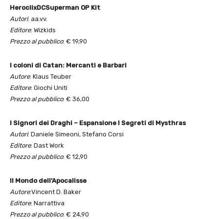
HeroclixDCSuperman OP Kit
Autori
: aa.vv.
Editore
: Wizkids
Prezzo al pubblico
: € 19,90
I coloni di Catan: Mercanti e Barbari
Autore
: Klaus Teuber
Editore
: Giochi Uniti
Prezzo al pubblico
: € 36,00
I Signori dei Draghi – Espansione I Segreti di Mysthras
Autori
: Daniele Simeoni, Stefano Corsi
Editore
: Dast Work
Prezzo al pubblico
: € 12,90
Il Mondo dell’Apocalisse
Autore
:Vincent D. Baker
Editore
: Narrattiva
Prezzo al pubblico
: € 24,90