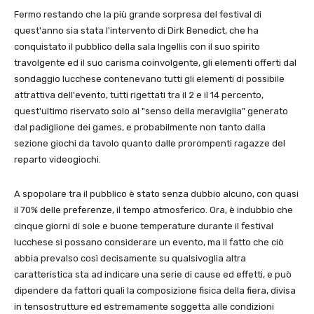
Fermo restando che la più grande sorpresa del festival di
quest'anno sia stata l'intervento di Dirk Benedict, che ha
conquistato il pubblico della sala Ingellis con il suo spirito
travolgente ed il suo carisma coinvolgente, gli elementi offerti dal
sondaggio lucchese contenevano tutti gli elementi di possibile
attrattiva dell'evento, tutti rigettati tra il 2 e il 14 percento,
quest'ultimo riservato solo al "senso della meraviglia" generato
dal padiglione dei games, e probabilmente non tanto dalla
sezione giochi da tavolo quanto dalle prorompenti ragazze del
reparto videogiochi.
A spopolare tra il pubblico è stato senza dubbio alcuno, con quasi
il 70% delle preferenze, il tempo atmosferico. Ora, è indubbio che
cinque giorni di sole e buone temperature durante il festival
lucchese si possano considerare un evento, ma il fatto che ciò
abbia prevalso così decisamente su qualsivoglia altra
caratteristica sta ad indicare una serie di cause ed effetti, e può
dipendere da fattori quali la composizione fisica della fiera, divisa
in tensostrutture ed estremamente soggetta alle condizioni