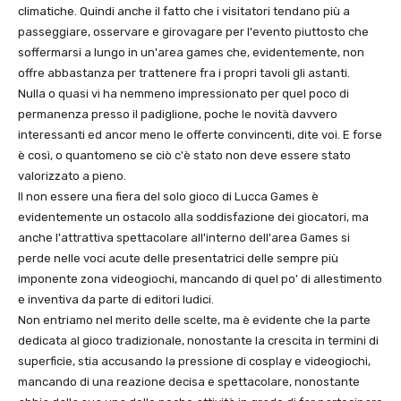
climatiche. Quindi anche il fatto che i visitatori tendano più a
passeggiare, osservare e girovagare per l'evento piuttosto che
soffermarsi a lungo in un'area games che, evidentemente, non
offre abbastanza per trattenere fra i propri tavoli gli astanti.
Nulla o quasi vi ha nemmeno impressionato per quel poco di
permanenza presso il padiglione, poche le novità davvero
interessanti ed ancor meno le offerte convincenti, dite voi. E forse
è così, o quantomeno se ciò c'è stato non deve essere stato
valorizzato a pieno.
Il non essere una fiera del solo gioco di Lucca Games è
evidentemente un ostacolo alla soddisfazione dei giocatori, ma
anche l'attrattiva spettacolare all'interno dell'area Games si
perde nelle voci acute delle presentatrici delle sempre più
imponente zona videogiochi, mancando di quel po' di allestimento
e inventiva da parte di editori ludici.
Non entriamo nel merito delle scelte, ma è evidente che la parte
dedicata al gioco tradizionale, nonostante la crescita in termini di
superficie, stia accusando la pressione di cosplay e videogiochi,
mancando di una reazione decisa e spettacolare, nonostante