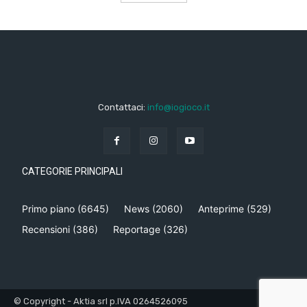
Contattaci:
info@iogioco.it
CATEGORIE PRINCIPALI
Primo piano
(6645)
News
(2060)
Anteprime
(529)
Recensioni
(386)
Reportage
(326)
© Copyright - Aktia srl p.IVA 0264526095