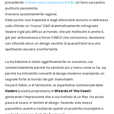
precedente
articolo sulla 5a Edizione di D&D
un tono sarcastico
piuttosto pessimista.
Avevano assolutamente ragione.
Dalle poche voci trapelate e dagli altisonanti annunci si delineava
sullo sfondo un “nuovo” D&D drammaticamente retrogrado.
Vedere il gdr più diffuso al mondo, che per moltissimi è anche IL
gdr per antonomasia e forse l’UNICO che conoscono, devolvere
con ottusità verso un design vecchio di quarant’anni era uno
spettacolo davvero sconfortante.
La 4a Edizione è stata oggettivamente un successo, sia
commercialmente perchè ha venduto più o meno come la 3a, sia
perchè ha introdotto concetti di design moderno mandando un
segnale forte al mondo del gdr
mainstream
.
Ha però fallito, e di tantissimo, le aspettative commerciali della
Hasbro
(società proprietaria di
Wizards of the Coast
)
generando l’impressione che si sia trattato di un flop. Ha avuto
paura di osare, in termini di design, facendo solo mezzo
passettino avanti e risultando quindi un prodotto incompleto e