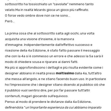
sottoscritto ha tossicchiato un “cavolate” nemmeno tanto
velato.Ma in realtà Wizards gioca un gioco più raffinato.
O forse vedo ombre dove non ce ne sono…
Però…
La prima cosa che al sottoscritto salta agli occhi, una volta
acquisita una visione d’insieme, è la manovra
d’immagine. Indipendentemente dall’effettivo successo e
ricezione della 4a Edizione, è stato fatto passare il messaggio
che con la 4a si è commesso un errore e che adesso la 5a sarà il
modo di chiedere scusa e riparare ai danni fatti.
Ma più si approfondiscono i dettagli e più risulta evidente come i
designer abbiano in realtà preso
moltissimo
dalla 4a, tutt’altro
che messa all’angolo, e ne stiano facendo buon uso. In particolare
ho l’impressione che i designer stiano dicendo al pubblico ciò che
il pubblico vuol sentirsi dire, per poi far passare tutt’altri
contenuti, magari giocando sull’equivoco.
Penso al modo di prendere le distanze dalla 4a Edizione,
definendola “
un’importante esperienza da cui abbiamo imparato