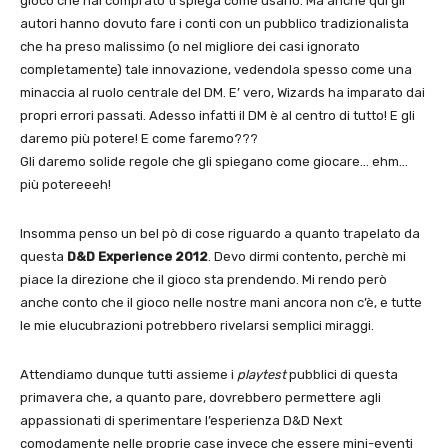
gioco che hai comprato ti spiega come usarlo. Ma anche qui gli
autori hanno dovuto fare i conti con un pubblico tradizionalista
che ha preso malissimo (o nel migliore dei casi ignorato
completamente) tale innovazione, vedendola spesso come una
minaccia al ruolo centrale del DM. E’ vero, Wizards ha imparato dai
propri errori passati. Adesso infatti il DM è al centro di tutto! E gli
daremo più potere! E come faremo???
Gli daremo solide regole che gli spiegano come giocare… ehm…
più potereeeh!
Insomma penso un bel pò di cose riguardo a quanto trapelato da
questa
D&D Experience 2012
. Devo dirmi contento, perchè mi
piace la direzione che il gioco sta prendendo. Mi rendo però
anche conto che il gioco nelle nostre mani ancora non c’è, e tutte
le mie elucubrazioni potrebbero rivelarsi semplici miraggi.
Attendiamo dunque tutti assieme i
playtest
pubblici di questa
primavera che, a quanto pare, dovrebbero permettere agli
appassionati di sperimentare l’esperienza D&D Next
comodamente nelle proprie case invece che essere mini-eventi