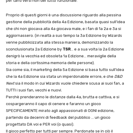
per tanti versi non del tutto funzionale.
Proprio di questi giorni è una discussione riguardo alla pessina
gestione della pubblicità della 4a Edizione, basata quasi sull’idea
che chi non giocava alla 4a giocava male, e i fan di 1a 2a e 3a si
aggiornassero. (in realtà a suo tempo la 3a Edizione by Wizards
venne pubblicizzata alla stessa maniera, demonizzando la
sconclusionata 2a Edizione by
TSR
… e a sua volta la 2a Edizione
denigrò la vecchia ed obsoleta 1a Edizione… meraviglie della
storia e della cortissima memoria delle persone).
Sia come sia, il marketing della 5a Edizione si basa tutto sull’idea
che la 4a Edizione sia stata un imperdonabile errore, e che
D&D
Next
sia il modo in cui Wizards vuole chiedere scusa ai suoi fan, a
TUTTI i suoi fan, vecchi e nuovi.
Perchè prenderanno le distanze dalla 4a, brutta e cattiva, e si
cospargeranno il capo di cenere e faranno un gioco
SPECIFICAMENTE mirato agli appassionati di OGNI edizione,
partendo da decenni di feedback del pubblico … un gioco
progettato DA voi e PER voi (o quasi).
Il gioco perfetto per tutti per sempre. Perdonate se in ciò il