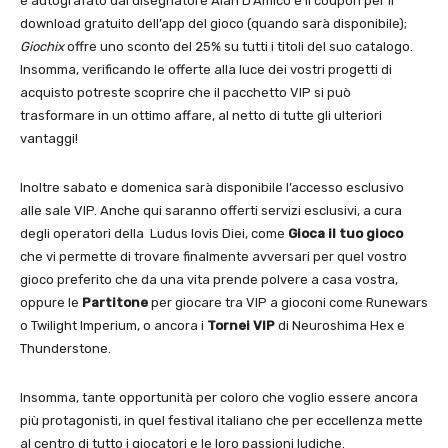
e autografato dal disegnatore Alan D’Amico e il coupon per il
download gratuito dell’app del gioco (quando sarà disponibile);
Giochix
offre uno sconto del 25% su tutti i titoli del suo catalogo.
Insomma, verificando le offerte alla luce dei vostri progetti di
acquisto potreste scoprire che il pacchetto VIP si può
trasformare in un ottimo affare, al netto di tutte gli ulteriori
vantaggi!
Inoltre sabato e domenica sarà disponibile l’accesso esclusivo
alle sale VIP. Anche qui saranno offerti servizi esclusivi, a cura
degli operatori della Ludus Iovis Diei, come
Gioca il tuo gioco
che vi permette di trovare finalmente avversari per quel vostro
gioco preferito che da una vita prende polvere a casa vostra,
oppure le
Partitone
per giocare tra VIP a gioconi come Runewars
o Twilight Imperium, o ancora i
Tornei VIP
di Neuroshima Hex e
Thunderstone.
Insomma, tante opportunità per coloro che voglio essere ancora
più protagonisti, in quel festival italiano che per eccellenza mette
al centro di tutto i giocatori e le loro passioni ludiche.