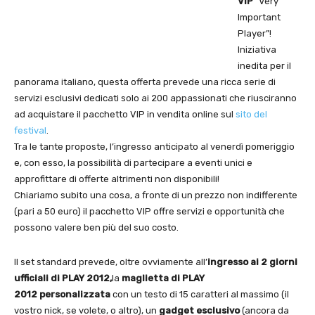
VIP
“Very
Important
Player”!
Iniziativa
inedita per il
panorama italiano, questa offerta prevede una ricca serie di
servizi esclusivi dedicati solo ai 200 appassionati che riusciranno
ad acquistare il pacchetto VIP in vendita online sul
sito del
festival
.
Tra le tante proposte, l’ingresso anticipato al venerdì pomeriggio
e, con esso, la possibilità di partecipare a eventi unici e
approfittare di offerte altrimenti non disponibili!
Chiariamo subito una cosa, a fronte di un prezzo non indifferente
(pari a 50 euro) il pacchetto VIP offre servizi e opportunità che
possono valere ben più del suo costo.
Il set standard prevede, oltre ovviamente all’
ingresso ai 2 giorni
ufficiali di PLAY 2012,
la
maglietta
di PLAY
2012 personalizzata
con un testo di 15 caratteri al massimo (il
vostro nick, se volete, o altro), un
gadget esclusivo
(ancora da