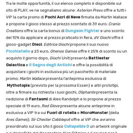
Tra le molte opportunità, il cui elenco completo è disponibile sul
sito di PLAY, ve ne segnaliamo alcune:
Asterion Press
offre a tutti i
VIP la carta promo di
Pochi Acri di Neve
firmata da Martin Wallace
e propone il gioco stesso al prezzo scontato di 39 euro;
Cranio
Creations
offre la carta bonus di
Dungeon Fighter
e uno sconto
del 10% da applicare al prezzo praticato in fiera,
dV Giochi
offre il
gioco-gadget
Dieci
;
Editrice Giochi
propone il suo nuovo
Picchiatello
a 23 euro,
Ghenos Games
offre il 25% di sconto su un
acquisto il giorno dopo,
Giochi Uniti
presenta
Battlestar
Galactica
e
Il Segno degli Antichi
e offre la possibilità di
acquistare i giochi in esclusiva più un pacchetto di materiale
promo;
Martin Wallace
presenta l’anteprima esclusiva di
Mythotopia
(previsto per la prossima Essen) e altri prototipi,
oltre a firmare su richiesta i suoi giochi,
Oliphante
presenta la
riedizione di
Fantasmi
di Alex Randolph e lo propone al prezzo
speciale di 19 euro,
Red Glove
presenta alcune anteprime in
esclusiva a VIP tra cui
Fuori di rotella
e
MicroMonster
(della
Ares Games
);
Sir Chester Cobblepot
offre ai VIP che avranno
preordinato sul suo sito il gioco
Collapsible D
un artwork originale