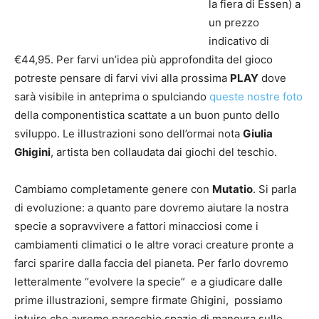
la fiera di Essen) a
un prezzo
indicativo di
€44,95. Per farvi un’idea più approfondita del gioco
potreste pensare di farvi vivi alla prossima
PLAY
dove
sarà visibile in anteprima o spulciando
queste nostre foto
della componentistica scattate a un buon punto dello
sviluppo. Le illustrazioni sono dell’ormai nota
Giulia
Ghigini
, artista ben collaudata dai giochi del teschio.
Cambiamo completamente genere con
Mutatio
. Si parla
di evoluzione: a quanto pare dovremo aiutare la nostra
specie a sopravvivere a fattori minacciosi come i
cambiamenti climatici o le altre voraci creature pronte a
farci sparire dalla faccia del pianeta. Per farlo dovremo
letteralmente “evolvere la specie” e a giudicare dalle
prime illustrazioni, sempre firmate Ghigini, possiamo
intuire che avremo parecchio spazio di manovra sulle