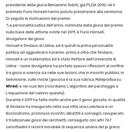
presidente della giuria Beniamino Sidoti, già PLDA 2010, nè il
premiato Furio Honsell hanno potuto presenziare alla cerimonia.
Di seguito le motivazioni del premio:
“La personalità ludica dell'anno, nominata dalla giuria del premio
sulla base delle attività svolte nel 2011, è Furio Honsell,
divulgatore del gioco.
Honsell è Sindaco di Udine, ed è quindi la prima personalità
politica ad aggiudicarsi il premio: prima e oltre che Sindaco,
Honsell è un matematico ed è stato Rettore dell'Università di
Udine – come divulgatore ha portato spesso riflessioni al confine
tra gioco e scienza sia nelle sue lezioni, che in incontri pubblici, in
televisione, sulle riviste (giocosa è la sua rubrica
Matepratica
su
Wired
) e nei suoi libri (ricordiamo L'algoritmo del parcheggio e
L'equazione del calzino spaiato).
Durante il 2011 ha fatto molto anche per il gioco giocato; in qualità
di Sindaco ha inaugurato nella sua città una Ludoteca e un
Bocciodromo, promosso incontri, dibattiti e convegni, recuperato
il tradizionale gioco dei cerchietti, conseguito con altri 767
concittadini il record mondiale di sequenza umana del pi greco;