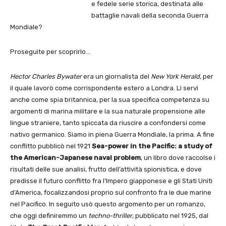
e fedele serie storica, destinata alle
battaglie navali della seconda Guerra
Mondiale?
Proseguite per scoprirlo…
Hector Charles Bywater
era un giornalista del
New Yor
k
Herald
, per
il quale lavorò come corrispondente estero a Londra. Lì servì
anche come spia britannica, per la sua specifica competenza su
argomenti di marina militare e la sua naturale propensione alle
lingue straniere, tanto spiccata da riuscire a confondersi come
nativo germanico. Siamo in piena Guerra Mondiale, la prima. A fine
conflitto pubblicò nel 1921
Sea-power in the Pacific: a study of
the American-Japanese naval problem
, un libro dove raccolse i
risultati delle sue analisi, frutto dell’attività spionistica, e dove
predisse il futuro conflitto fra l’Impero giapponese e gli Stati Uniti
d’America, focalizzandosi proprio sul confronto fra le due marine
nel Pacifico. In seguito usò questo argomento per un romanzo,
che oggi definiremmo un
techno-thriller
, pubblicato nel 1925, dal