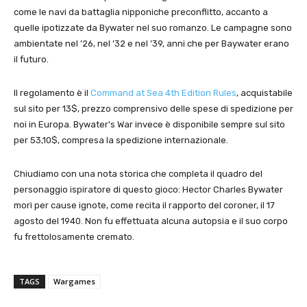
come le navi da battaglia nipponiche preconflitto, accanto a
quelle ipotizzate da Bywater nel suo romanzo. Le campagne sono
ambientate nel ’26, nel ’32 e nel ’39, anni che per Baywater erano
il futuro.
Il regolamento è il
Command at Sea 4th Edition Rules
, acquistabile
sul sito per 13$, prezzo comprensivo delle spese di spedizione per
noi in Europa. Bywater's War invece è disponibile sempre sul sito
per 53,10$, compresa la spedizione internazionale.
Chiudiamo con una nota storica che completa il quadro del
personaggio ispiratore di questo gioco: Hector Charles Bywater
morì per cause ignote, come recita il rapporto del coroner, il 17
agosto del 1940. Non fu effettuata alcuna autopsia e il suo corpo
fu frettolosamente cremato.
TAGS
Wargames