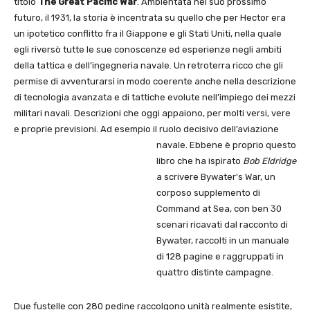
titolo
The Great Pacific War
. Ambientata nel suo prossimo
futuro, il 1931, la storia è incentrata su quello che per Hector era
un ipotetico conflitto fra il Giappone e gli Stati Uniti, nella quale
egli riversò tutte le sue conoscenze ed esperienze negli ambiti
della tattica e dell’ingegneria navale. Un retroterra ricco che gli
permise di avventurarsi in modo coerente anche nella descrizione
di tecnologia avanzata e di tattiche evolute nell’impiego dei mezzi
militari navali. Descrizioni che oggi appaiono, per molti versi, vere
e proprie previsioni. Ad esempio il ruolo decisivo dell’aviazione
navale.
Ebbene è proprio questo
libro che ha ispirato
Bob Eldridge
a scrivere Bywater's War, un
corposo supplemento di
Command at Sea, con ben 30
scenari ricavati dal racconto di
Bywater, raccolti in un manuale
di 128 pagine e raggruppati in
quattro distinte campagne.
Due fustelle con 280 pedine raccolgono unità realmente esistite,