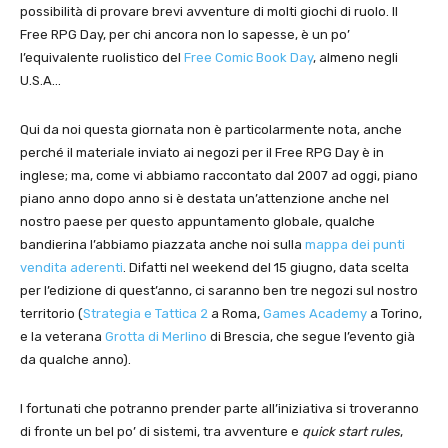
possibilità di provare brevi avventure di molti giochi di ruolo. Il
Free RPG Day, per chi ancora non lo sapesse, è un po’
l’equivalente ruolistico del
Free Comic Book Day
, almeno negli
U.S.A…
Qui da noi questa giornata non è particolarmente nota, anche
perché il materiale inviato ai negozi per il Free RPG Day è in
inglese; ma, come vi abbiamo raccontato dal 2007 ad oggi, piano
piano anno dopo anno si è destata un’attenzione anche nel
nostro paese per questo appuntamento globale, qualche
bandierina l’abbiamo piazzata anche noi sulla
mappa dei punti
vendita aderenti
. Difatti nel weekend del 15 giugno, data scelta
per l’edizione di quest’anno, ci saranno ben tre negozi sul nostro
territorio (
Strategia e Tattica 2
a Roma,
Games Academy
a Torino,
e la veterana
Grotta di Merlino
di Brescia, che segue l’evento già
da qualche anno).
I fortunati che potranno prender parte all’iniziativa si troveranno
di fronte un bel po’ di sistemi, tra avventure e
quick start rules
,