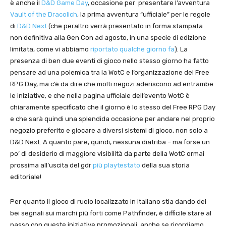
è anche il
D&D Game Day
, occasione per presentare l’avventura
Vault of the Dracolich
, la prima avventura “ufficiale” per le regole
di
D&D Next
(che peraltro verrà presentato in forma stampata
non definitiva alla Gen Con ad agosto, in una specie di edizione
limitata, come vi abbiamo
riportato qualche giorno fa
). La
presenza di ben due eventi di gioco nello stesso giorno ha fatto
pensare ad una polemica tra la WotC e l’organizzazione del Free
RPG Day, ma c’è da dire che molti negozi aderiscono ad entrambe
le iniziative, e che nella pagina ufficiale dell’evento WotC è
chiaramente specificato che il giorno è lo stesso del Free RPG Day
e che sarà quindi una splendida occasione per andare nel proprio
negozio preferito e giocare a diversi sistemi di gioco, non solo a
D&D Next. A quanto pare, quindi, nessuna diatriba – ma forse un
po’ di desiderio di maggiore visibilità da parte della WotC ormai
prossima all’uscita del gdr
più playtestato
della sua storia
editoriale!
Per quanto il gioco di ruolo localizzato in italiano stia dando dei
bei segnali sui marchi più forti come Pathfinder, è difficile stare al
passo con queste iniziative promozionali, anche se ricordiamo