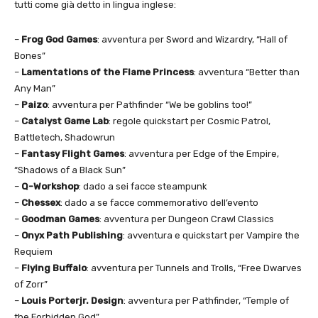
tutti come già detto in lingua inglese:
–
Frog God Games
: avventura per Sword and Wizardry, “Hall of
Bones”
–
Lamentations of the Flame Princess
: avventura “Better than
Any Man”
–
Paizo
: avventura per Pathfinder “We be goblins too!”
–
Catalyst Game Lab
: regole quickstart per Cosmic Patrol,
Battletech, Shadowrun
–
Fantasy Flight Games
: avventura per Edge of the Empire,
“Shadows of a Black Sun”
–
Q-Workshop
: dado a sei facce steampunk
–
Chessex
: dado a se facce commemorativo dell’evento
–
Goodman Games
: avventura per Dungeon Crawl Classics
–
Onyx Path Publishing
: avventura e quickstart per Vampire the
Requiem
–
Flying Buffalo
: avventura per Tunnels and Trolls, “Free Dwarves
of Zorr”
–
Louis Porterjr. Design
: avventura per Pathfinder, “Temple of
the Forbidden God”