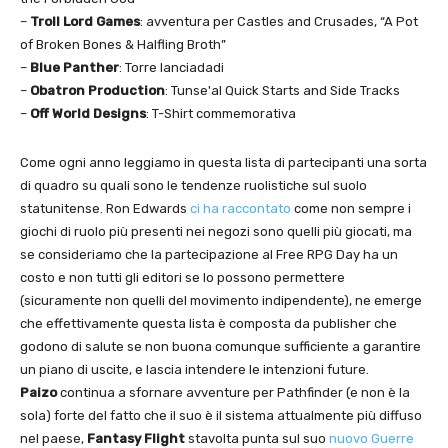
–
Troll Lord Games
: avventura per Castles and Crusades, “A Pot
of Broken Bones & Halfling Broth”
–
Blue Panther
: Torre lanciadadi
–
Obatron Production
: Tunse'al Quick Starts and Side Tracks
–
Off World Designs
: T-Shirt commemorativa
Come ogni anno leggiamo in questa lista di partecipanti una sorta
di quadro su quali sono le tendenze ruolistiche sul suolo
statunitense. Ron Edwards
ci ha raccontato
come non sempre i
giochi di ruolo più presenti nei negozi sono quelli più giocati, ma
se consideriamo che la partecipazione al Free RPG Day ha un
costo e non tutti gli editori se lo possono permettere
(sicuramente non quelli del movimento indipendente), ne emerge
che effettivamente questa lista è composta da publisher che
godono di salute se non buona comunque sufficiente a garantire
un piano di uscite, e lascia intendere le intenzioni future.
Paizo
continua a sfornare avventure per Pathfinder (e non è la
sola) forte del fatto che il suo è il sistema attualmente più diffuso
nel paese,
Fantasy Flight
stavolta punta sul suo
nuovo Guerre