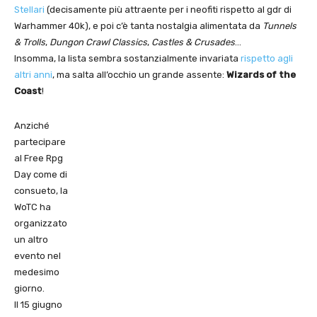
Stellari
(decisamente più attraente per i neofiti rispetto al gdr di
Warhammer 40k), e poi c’è tanta nostalgia alimentata da
Tunnels
& Trolls
,
Dungon Crawl Classics
,
Castles & Crusades
…
Insomma, la lista sembra sostanzialmente invariata
rispetto agli
altri anni
, ma salta all’occhio un grande assente:
Wizards of the
Coast
!
Anziché
partecipare
al Free Rpg
Day come di
consueto, la
WoTC ha
organizzato
un altro
evento nel
medesimo
giorno.
Il 15 giugno