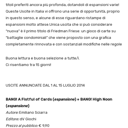
titoli preferiti ancora più profonda, dotandoli di espansioni varie!
Queste Uscite in Italia vi offrono una serie di opportunità, proprio
in questo senso, e alcune di esse riguardano ristampe di
espansioni molto attese.Unica uscita che si può considerare
“nuova” è il primo titolo di Friedman Friese: un gioco di carte su
“battaglie condominiali” che viene proposto con una grafica
completamente rinnovata e con sostanziali modifiche nelle regole
Buona lettura e buona selezione a tutte/i.
Ci risentiamo tra 15 giorni!
USCITE ANNUNCIATE DAL 1 AL 15 LUGLIO 2014
BANG! A Fistful of Cards (
espansione
) +
BANG! High Noon
(
espansione
)
Autore:
Emiliano Sciarra
Editore:
dV Giochi
Prezzo al pubblico:
€ 9,90