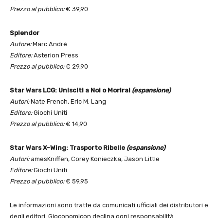
Prezzo al pubblico:
€ 39,90
Splendor
Autore:
Marc André
Editore:
Asterion Press
Prezzo al pubblico:
€ 29,90
Star Wars LCG: Unisciti a Noi o Morirai
(espansione)
Autori:
Nate French, Eric M. Lang
Editore:
Giochi Uniti
Prezzo al pubblico:
€ 14,90
Star Wars X-Wing: Trasporto Ribelle
(espansione)
Autori:
amesKniffen, Corey Konieczka, Jason Little
Editore:
Giochi Uniti
Prezzo al pubblico:
€ 59,95
Le informazioni sono tratte da comunicati ufficiali dei distributori e
degli editori. Gioconomicon declina ogni responsabilità