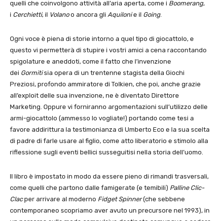
quelli che coinvolgono attività all’aria aperta, come i
Boomerang
,
i
Cerchietti
, il
Volano
o ancora gli
Aquiloni
e il
Going
.
Ogni voce è piena di storie intorno a quel tipo di giocattolo, e
questo vi permetterà di stupire i vostri amici a cena raccontando
spigolature e aneddoti, come il fatto che l’invenzione
dei
Gormiti
sia opera di un trentenne stagista della Giochi
Preziosi, profondo ammiratore di Tolkien, che poi, anche grazie
all’exploit delle sua invenzione, ne è diventato Direttore
Marketing. Oppure vi forniranno argomentazioni sull’utilizzo delle
armi-giocattolo (ammesso lo vogliate!) portando come tesi a
favore addirittura la testimonianza di Umberto Eco e la sua scelta
di padre di farle usare al figlio, come atto liberatorio e stimolo alla
riflessione sugli eventi bellici susseguitisi nella storia dell’uomo.
Il libro è impostato in modo da essere pieno di rimandi trasversali,
come quelli che partono dalle famigerate (e temibili)
Palline Clic-
Clac
per arrivare al moderno
Fidget Spinner
(che sebbene
contemporaneo scopriamo aver avuto un precursore nel 1993), in