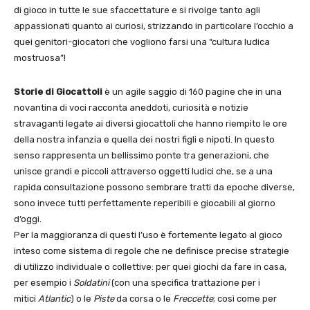
di gioco in tutte le sue sfaccettature e si rivolge tanto agli
appassionati quanto ai curiosi, strizzando in particolare l’occhio a
quei genitori-giocatori che vogliono farsi una “cultura ludica
mostruosa”!
Storie di Giocattoli
è un agile saggio di 160 pagine che in una
novantina di voci racconta aneddoti, curiosità e notizie
stravaganti legate ai diversi giocattoli che hanno riempito le ore
della nostra infanzia e quella dei nostri figli e nipoti. In questo
senso rappresenta un bellissimo ponte tra generazioni, che
unisce grandi e piccoli attraverso oggetti ludici che, se a una
rapida consultazione possono sembrare tratti da epoche diverse,
sono invece tutti perfettamente reperibili e giocabili al giorno
d’oggi.
Per la maggioranza di questi l’uso è fortemente legato al gioco
inteso come sistema di regole che ne definisce precise strategie
di utilizzo individuale o collettive: per quei giochi da fare in casa,
per esempio i
Soldatini
(con una specifica trattazione per i
mitici
Atlantic
) o le
Piste
da corsa o le
Freccette
; così come per