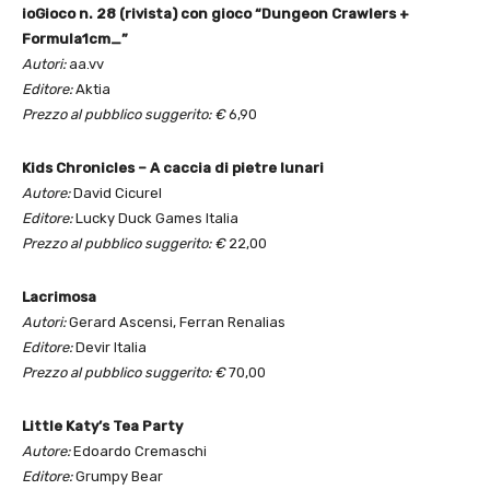
ioGioco n. 28 (rivista) con gioco “Dungeon Crawlers +
Formula1cm_”
Autori:
aa.vv
Editore:
Aktia
Prezzo al pubblico suggerito: €
6,90
Kids Chronicles – A caccia di pietre lunari
Autore:
David Cicurel
Editore:
Lucky Duck Games Italia
Prezzo al pubblico suggerito: €
22,00
Lacrimosa
Autori:
Gerard Ascensi, Ferran Renalias
Editore:
Devir Italia
Prezzo al pubblico suggerito: €
70,00
Little Katy’s Tea Party
Autore:
Edoardo Cremaschi
Editore:
Grumpy Bear