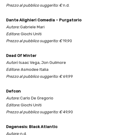
Prezzo al pubblico suggerito: €
n.d.
Dante Alighieri Comedia – Purgatorio
Autore:
Gabriele Mari
Editore:
Giochi Uniti
Prezzo al pubblico suggerito: €
19,90
Dead Of Winter
Autori:
Isaac Vega, Jon Guilmore
Editore:
Asmodee Italia
Prezzo al pubblico suggerito: €
69,99
Defcon
Autore:
Carlo De Gregorio
Editore:
Giochi Uniti
Prezzo al pubblico suggerito: €
49,90
Degenesis: Black Atlantic
Autore:
n.d.