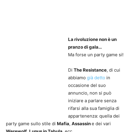
La rivoluzione non è un
pranzo di gala…
Ma forse un party game si!
Di
The Resistance
, di cui
abbiamo
già detto
in
occasione del suo
annuncio, non si può
iniziare a parlare senza
rifarsi alla sua famiglia di
appartenenza: quella dei
party game sullo stile di
Mafia
,
Assassin
e dei vari
Werewolf
,
Lupus in Tabula
, ecc.