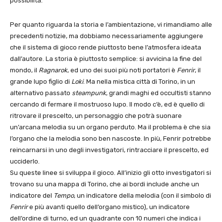
possibilità.
Per quanto riguarda la storia e l’ambientazione, vi rimandiamo alle
precedenti notizie, ma dobbiamo necessariamente aggiungere
che il sistema di gioco rende piuttosto bene l’atmosfera ideata
dall’autore. La storia è piuttosto semplice: si avvicina la fine del
mondo, il
Ragnarok
, ed uno dei suoi più noti portatori è
Fenrir
, il
grande lupo figlio di
Loki
. Ma nella mistica città di Torino, in un
alternativo passato
steampunk
, grandi maghi ed occultisti stanno
cercando di fermare il mostruoso lupo. Il modo c’è, ed è quello di
ritrovare il prescelto, un personaggio che potrà suonare
un’arcana melodia su un organo perduto. Ma il problema è che sia
l’organo che la melodia sono ben nascoste. In più, Fenrir potrebbe
reincarnarsi in uno degli investigatori, rintracciare il prescelto, ed
ucciderlo.
Su queste linee si sviluppa il gioco. All’inizio gli otto investigatori si
trovano su una mappa di Torino, che ai bordi include anche un
indicatore del
Tempo
, un indicatore della melodia (con il simbolo di
Fenrir
e più avanti quello dell’organo mistico), un indicatore
dell’ordine di turno, ed un quadrante con 10 numeri che indica i