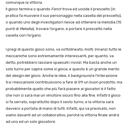
comunque la vittoria.
Il gioco termina o quando
Fenrir
trova ed uccide il prescelto (in
pratica fa muovere il suo personaggio nella casella del prescelto),
o quando uno degli investigatori riesce ad ottenere la melodia (15
punti di
Melodia
), trovare l’organo, e portare il prescelto nella
casella con l’organo.
I pregi di questo gioco sono, va sottolineato, molti. Innanzi tutto le
meccaniche sono estremamente interessanti, per quanto, va
detto, potrebbero lasciare spaesati i novizi. Ma basta anche un
solo turno per capire come si gioca, e questo è un grande merito
del
design
del gioco. Anche le idee, il
background
e l’interazione
tra i meccanismi contribuiscono a fare di 011 un buon prodotto; ma
probabilmente quello che più farà piacere ai giocatori è il fatto
che non ci sarà mai un vincitore sicuro fino alla fine. Infatti il gioco
si fa serrato, soprattutto dopo il sesto turno, e la vittoria sarà
davvero a portata di mano di tutti. Infatti, qui va precisato, non
siamo davanti ad un collaborativo, perché la vittoria finale andrà
ad uno ed un solo giocatore.