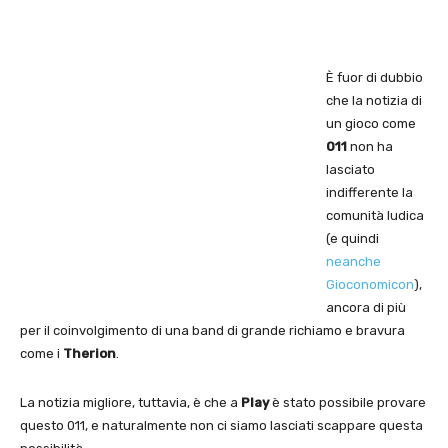
È fuor di dubbio
che la notizia di
un gioco come
011
non ha
lasciato
indifferente la
comunità ludica
(e quindi
neanche
Gioconomicon
),
ancora di più
per il coinvolgimento di una band di grande richiamo e bravura
come i
Therion
.
La notizia migliore, tuttavia, è che a
Play
è stato possibile provare
questo 011, e naturalmente non ci siamo lasciati scappare questa