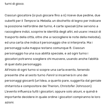
turni di gioco.
Ciascun giocatore (si può giocare fino a 6) riceve due pedine, due
cubetti per il
Tempo
e la
Melodia
, un dischetto di legno per indicare
la posizione nell’ordine del turno, 4 carte speciali (che servono a
raccogliere indizi, scoprire le identità degli altri, ed usare i mezzi di
trasporto della città, oltre che a raccogliere le note della melodia),
ed una carta che indica il personaggio che si interpreta. Ma i
personaggi sulla mappa restano comunque 8. Ciascun
personaggio ha una sua abilità speciale, e ad ogni turno i
giocatori potranno scegliere chi muovere, usando anche l’abilità
di quel dato personaggio.
All’inizio di ogni turno si scopre una carta evento, tenendo
presente che al sesto turno
Fenrir
si incarnerà in uno dei
personaggi giocanti (un’idea, a quanto pare, suggerita dal geniale
chitarrista e compositore dei Therion, Christofer Johnsson).
L’evento influenza tutti i giocatori, oppure solo alcuni, e quindi è
importante decidere in quale ordine i giocatori compiranno le loro
azioni.