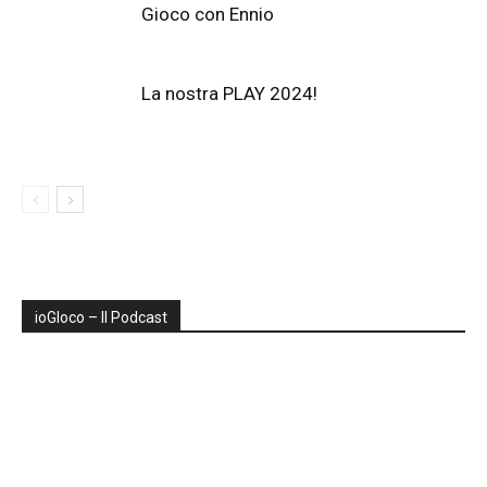
Gioco con Ennio
La nostra PLAY 2024!
ioGIoco – Il Podcast
Audio
Player