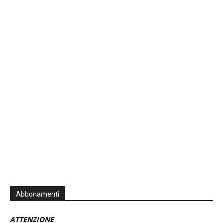
Previous
Show
Next
Episode
Episodes
Episo
Show
List
Podcast
Information
Abbonamenti
ATTENZIONE