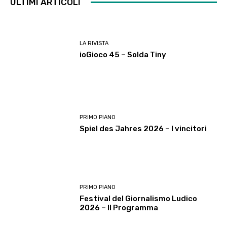
ULTIMI ARTICOLI
LA RIVISTA
ioGioco 45 – Solda Tiny
PRIMO PIANO
Spiel des Jahres 2026 – I vincitori
PRIMO PIANO
Festival del Giornalismo Ludico
2026 – Il Programma