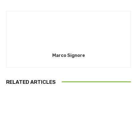
Marco Signore
RELATED ARTICLES