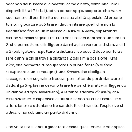
seconda del numero di giocatori, come è noto, cambiano i ruoli
disponibili tra i 7 totali), ed un personaggio, scoperto, che ha un
suo numero di punti ferita ed una sua abilità speciale. Al proprio
turno, il giocatore può tirare i dadi, e ritirare quelli che non lo
soddisfano fino ad un massimo di altre due volte, rispettando
alcune semplici regole. I risultati possibili dei dadi sono: un 1 ed un
2, che permettono di infliggere danni agli avversari a distanza di 1
e 2 (obbligatorio rispettare la distanza: se esce 2 devo per forza
fare danni a chi si trova a distanza 2 dalla mia posizione); una
birra
, che permette di recuperare un punto ferita (o di farlo
recuperare a un compagno); una
freccia
, che obbliga a
raccogliere un segnalino freccia, permettendo poi di rilanciare il
dado; il
gatling
(se ne devono tirare tre perché si attivi, infliggendo
un danno ad ogni avversario); e la tanto adorata
dinamite
, che
essenzialmente impedisce di ritirare il dado su cui è uscita – ma
attenzione: se otteniamo tre candelotti di dinamite, l’esplosivo si
attiva, e noi subiamo un punto di danno.
Una volta tirati i dadi, il giocatore decide quali tenere e ne applica