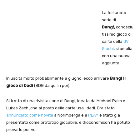
La fortunata
serie di
Bang!,
conosciu
tissimo gioco di
carte della
dV
Giochi
, si amplia
con una nuova
aggiunta.
In uscita molto probabilmente a giugno, ecco arrivare
Bang! Il
gioco di Dadi
(BDG da qui in poi).
Si tratta di una rivisitazione di Bang!, ideata da Michael Palm e
Lukas Zach ,che al posto delle carte usa i dadi. Era stato
annunciato come novità
a Norimberga e a
PLAY
è stato già
presentato come prototipo giocabile, e Gioconomicon ha potuto
provarlo per voi.