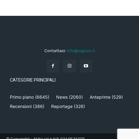
Contattaci:
info@iogioco.it
CATEGORIE PRINCIPALI
Primo piano
(6645)
News
(2060)
Anteprime
(529)
Recensioni
(386)
Reportage
(326)
© Copyright - Aktia srl p.IVA 0264526095