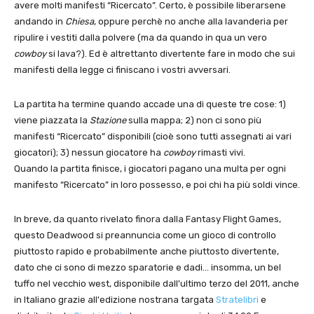
avere molti manifesti “Ricercato”. Certo, è possibile liberarsene
andando in
Chiesa
, oppure perchè no anche alla lavanderia per
ripulire i vestiti dalla polvere (ma da quando in qua un vero
cowboy
si lava?). Ed è altrettanto divertente fare in modo che sui
manifesti della legge ci finiscano i vostri avversari.
La partita ha termine quando accade una di queste tre cose: 1)
viene piazzata la
Stazione
sulla mappa; 2) non ci sono più
manifesti “Ricercato” disponibili (cioè sono tutti assegnati ai vari
giocatori); 3) nessun giocatore ha
cowboy
rimasti vivi.
Quando la partita finisce, i giocatori pagano una multa per ogni
manifesto “Ricercato” in loro possesso, e poi chi ha più soldi vince.
In breve, da quanto rivelato finora dalla Fantasy Flight Games,
questo Deadwood si preannuncia come un gioco di controllo
piuttosto rapido e probabilmente anche piuttosto divertente,
dato che ci sono di mezzo sparatorie e dadi… insomma, un bel
tuffo nel vecchio west, disponibile dall'ultimo terzo del 2011, anche
in Italiano grazie all'edizione nostrana targata
Stratelibri
e