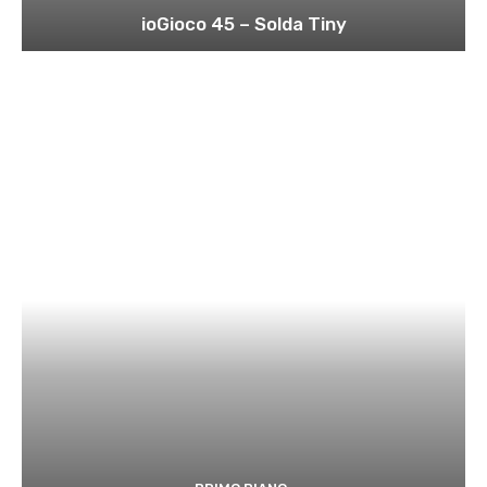
ioGioco 45 – Solda Tiny