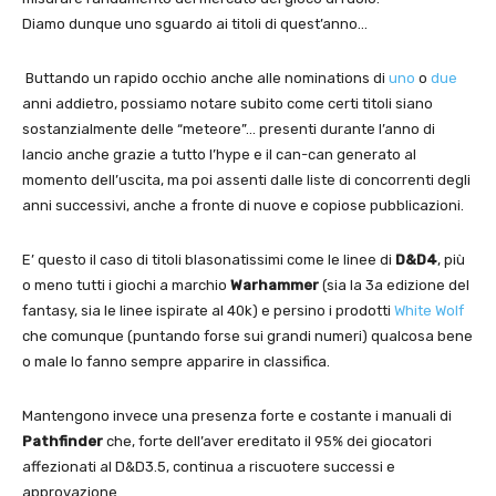
Diamo dunque uno sguardo ai titoli di quest’anno…
Buttando un rapido occhio anche alle nominations di
uno
o
due
anni addietro, possiamo notare subito come certi titoli siano
sostanzialmente delle “meteore”… presenti durante l’anno di
lancio anche grazie a tutto l’hype e il can-can generato al
momento dell’uscita, ma poi assenti dalle liste di concorrenti degli
anni successivi, anche a fronte di nuove e copiose pubblicazioni.
E’ questo il caso di titoli blasonatissimi come le linee di
D&D4
, più
o meno tutti i giochi a marchio
Warhammer
(sia la 3a edizione del
fantasy, sia le linee ispirate al 40k) e persino i prodotti
White Wolf
che comunque (puntando forse sui grandi numeri) qualcosa bene
o male lo fanno sempre apparire in classifica.
Mantengono invece una presenza forte e costante i manuali di
Pathfinder
che, forte dell’aver ereditato il 95% dei giocatori
affezionati al D&D3.5, continua a riscuotere successi e
approvazione.