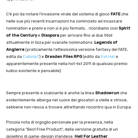
C’è poi da notare l’invasione virale del sistema di gioco
FATE
che
nelle sue più recenti incarnazioni ha cominciato ad incassare
nomination e premi e non si è più fermato… ricordiamo così
Spirit
of the Century
e
Diaspora
per arrivare fino ai due titoli
attualmente in lizza per svariate nominations:
Legends of
Anglerre
(praticamente l’attesissima versione fantasy del FATE,
edita da
Cubicle7
) e
Dresden Files RPG
(edito da
Evil Hat
e
apparentemente presente nella hot-list 2011 di qualsiasi premio
ludico esistente e pensabile).
Sempre presente e scalciante è anche la linea
Shadowrun
che
evidentemente alberga nel cuore dei giocatori a stelle e strisce,
sebbene non riesca a trovare altrettando riscontro qua in Europa.
Piccola nota di orgoglio personale per la presenza, nella
categoria “Best Free Product”, della versione gratuita di un
gioiellino di game-design irlandese:
Hell For Leather
.