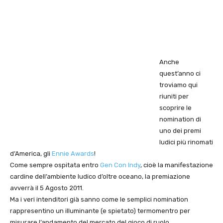
Anche
quest’anno ci
troviamo qui
riuniti per
scoprire le
nomination di
uno dei premi
ludici più rinomati
d’America, gli
Ennie Awards
!
Come sempre ospitata entro
Gen Con Indy
, cioè la manifestazione
cardine dell’ambiente ludico d’oltre oceano, la premiazione
avverrà il 5 Agosto 2011.
Ma i veri intenditori già sanno come le semplici nomination
rappresentino un illuminante (e spietato) termomentro per
misurare l’andamento del mercato del gioco di ruolo.