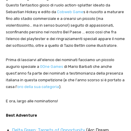
Questo fantastico gioco di ruolo action-splatter ideato da
Sebastian Hickey e edito da
Cobweb Game
s è riuscito a maturare
fino allo stadio commerciale e a crearsi un piccolo (ma
violentissimo… ma in senso buono!) seguito di appassionati,
sconfinando persino nel nostro Bel Paese … ecco così che fra
l’elenco dei playtester e dei ringraziamenti speciali appare il nome
del sottoscritto, oltre a quello di Tazio Bettin come illustratore.
Prima di lasciarvi all'elenco dei nominati facciamo un piccolo
augurio speciale a
0One Games
di Mario Barbati che anche
quest'anno fa parte dei nominati a testimonianza della presenza
italiana in questa competizione (e che l'anno scorso si è portato a
casa l'
oro della sua categoria
).
E ora, largo alle nominations!
Best Adventure
Delta Green: Targets of Opportunity
(Arc Dream