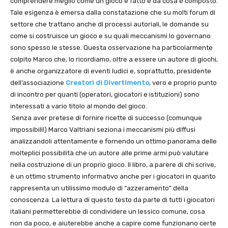
comprendere meglio come un gioco è fatto e da cosa è composto.
Tale esigenza è emersa dalla constatazione che su molti forum di
settore che trattano anche di processi autoriali, le domande su
come si costruisce un gioco e su quali meccanismi lo governano
sono spesso le stesse. Questa osservazione ha particolarmente
colpito Marco che, lo ricordiamo, oltre a essere un autore di giochi,
è anche organizzatore di eventi ludici e, soprattutto, presidente
dell’associazione
Creatori di Divertimento
, vero e proprio punto
di incontro per quanti (operatori, giocatori e istituzioni) sono
interessati a vario titolo al mondo del gioco.
Senza aver pretese di fornire ricette di successo (comunque
impossibili!) Marco Valtriani seziona i meccanismi più diffusi
analizzandoli attentamente e fornendo un ottimo panorama delle
molteplici possibilità che un autore alle prime armi può valutare
nella costruzione di un proprio gioco. Il libro, a parere di chi scrive,
è un ottimo strumento informativo anche per i giocatori in quanto
rappresenta un utilissimo modulo di “azzeramento” della
conoscenza. La lettura di questo testo da parte di tutti i giocatori
italiani permetterebbe di condividere un lessico comune, cosa
non da poco, e aiuterebbe anche a capire come funzionano certe