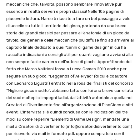
meccaniche che, talvolta, possono sembrare innovative pur
essendo in realtà dei veri e propri classici! Nelle 105 pagine di
piacevole lettura, Marco è riuscito a fare un bel passaggio a volo
di uccello su tutto il territorio del gioco, partendo da una breve
storia dei grandi classici per passare all’anatomia di un gioco da
tavolo, dei generi e delle meccaniche più diffuse fino ad arrivare al
capitolo finale dedicato a quei “cenni di game design” in cui ha
raccolto indicazioni e consigli utili per quanti vogliano avviarsi alla
non sempre facile carriera dell’autore di giochi. Approfittando del
fatto che Marco Valtriani fosse a Lucca Games 2010 anche per
seguire un suo gioco, “Leggends of Al-Riyad” (di cui è coautore
con Leonardo Ligustri) entrato nella rosa dei finalisti del concorso
“Migliore gioco inedito”, abbiamo fatto con lui una breve carrellata
dei suoi molteplici impegni ludici, dall’attività autoriale a quella nei
Creatori di Divertimento fino all’organizzazione di PisaGioca e altri
eventi. L’intervista si è quindi conclusa con le indicazioni dei tre
modi su come reperire “Elementi di Game Design”: mandate una
mail a Creatori di Divertimento (
info@creatorididivertimento.com
)
per riceverlo via mail in formato pdf, oppure compratelo con il