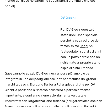
mondo del gioco ne saremmo soddisfatti, il dramma è che così
non è!).
DV Giochi
Per DV Giochi questa è
stata una Essen speciale,
perché la casa editrice del
famosissimo
Bang!
ha
festeggiato i suoi dieci anni
con un party serale che ha
richiamato al proprio stand
ospiti di tutto il mondo.
Quest’anno lo spazio DV Giochi era ancora più ampio e ben
integrato in uno dei padiglioni occupati soprattutto dai grandi
marchi tedeschi. È proprio Barbara Rol a spiegarci che per DV
Giochi la posizione all’interno della fiera è particolarmente
importante, e ogni anno viene attentamente valutata e
contrattata
con l’organizzazione tedesca (e vi garantiamo che non
è sempre cosa semplice, soprattutto per gli operatori italiani!).