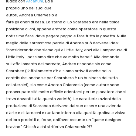
ludico con
Arcanum
. Ed è
proprio uno dei suoi due
autori, Andrea Chiarvesio a
fare gli onori di casa. Lo stand di Lo Scarabeo era nella tipica
posizione di chi, appena entrato come operatore in questa
notissima fiera, deve pagare pegno e fare tutta la gavetta. Nulla
meglio delle sarcastiche parole di Andrea può darvene idea:
“considerando che siamo qui a Little Italy, anzi alla Lampedusa di
Little Italy… possiamo dire che va molto bene!”. Alla domanda
sull’affollamento del mercato, Andrea risponde sia come
Scarabeo (l’affollamento c’è e siamo arrivati anche noi a
contribuire, anche se per Scarabero è un business del tutto
collaterale!), sia come Andrea Chiarvesio (come autore sono
preoccupato si!è molto difficile orientarsi per un giocatore che si
trova davanti tutta questa varietà). Le caratterizzazioni della
produzione di Scarabeo derivano dal suo essere una azienda
d’arte e di tarocchi e ruotano intorno alla qualità grafica e visiva
dei loro prodotti e, forse, dall’aver assunto un “game designer
bravino”. Chissà a chi si riferiva Chiarversio?!?