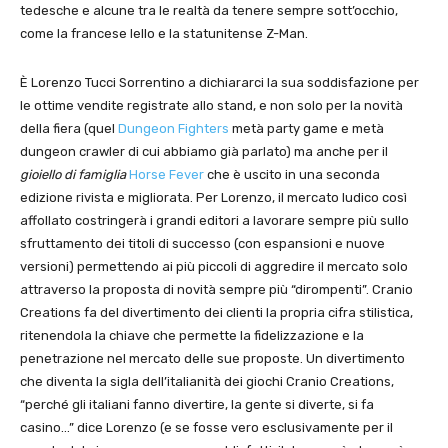
tedesche e alcune tra le realtà da tenere sempre sott’occhio,
come la francese Iello e la statunitense Z-Man.
È Lorenzo Tucci Sorrentino a dichiararci la sua soddisfazione per
le ottime vendite registrate allo stand, e non solo per la novità
della fiera (quel
Dungeon Fighters
metà party game e metà
dungeon crawler di cui abbiamo già parlato) ma anche per il
gioiello di famiglia
Horse Fever
che è uscito in una seconda
edizione rivista e migliorata. Per Lorenzo, il mercato ludico così
affollato costringerà i grandi editori a lavorare sempre più sullo
sfruttamento dei titoli di successo (con espansioni e nuove
versioni) permettendo ai più piccoli di aggredire il mercato solo
attraverso la proposta di novità sempre più “dirompenti”. Cranio
Creations fa del divertimento dei clienti la propria cifra stilistica,
ritenendola la chiave che permette la fidelizzazione e la
penetrazione nel mercato delle sue proposte. Un divertimento
che diventa la sigla dell’italianità dei giochi Cranio Creations,
“perché gli italiani fanno divertire, la gente si diverte, si fa
casino…” dice Lorenzo (e se fosse vero esclusivamente per il