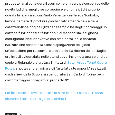
proposte, anzi considera Essen come un reale palcoscenico delle
novità ludiche, meglio se coraggiose e originali. Ed è proprio
questa la ricerca su cui Paolo Vallerga, con la sua Scribabs,
lavora: cercare di produrre giochi graficamente belli e dalle
caratteristiche originali (011 per esempio ha degli “ingranaggi” in
cartone funzionanti e “funzionali” ai meccanismi del gioco),
coniugando idee innovative con ambientazioni e contesti
narrativi che rendono la stessa spiegazione del gioco
un’occasione per raccontare una storia. La ricerca del dettaglio
era infatti evidenziata nello stand dove, insieme a una splendida
copie artigianale e a tiratura limitata di
Sator Arepo Tenet Opera
Rotas
, si potevano ammirare gli “artefatti steampunk” realizzati
dagli allievi della Scuola si scenografia San Carlo di Torino per il
cortometraggio collegato al progetto 011.
( le foto delle interviste e tutte le altre foto di Essen 2011 sono
disponibili nella nostra galleria online )