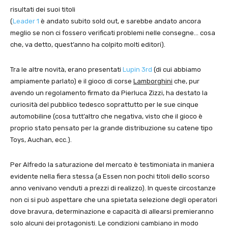
risultati dei suoi titoli
(
Leader 1
è andato subito sold out, e sarebbe andato ancora
meglio se non ci fossero verificati problemi nelle consegne… cosa
che, va detto, quest’anno ha colpito molti editori).
Tra le altre novità, erano presentati
Lupin 3rd
(di cui abbiamo
ampiamente parlato) e il gioco di corse
Lamborghini
che, pur
avendo un regolamento firmato da Pierluca Zizzi, ha destato la
curiosità del pubblico tedesco soprattutto per le sue cinque
automobiline (cosa tutt’altro che negativa, visto che il gioco è
proprio stato pensato per la grande distribuzione su catene tipo
Toys, Auchan, ecc.).
Per Alfredo la saturazione del mercato è testimoniata in maniera
evidente nella fiera stessa (a Essen non pochi titoli dello scorso
anno venivano venduti a prezzi di realizzo). In queste circostanze
non ci si può aspettare che una spietata selezione degli operatori
dove bravura, determinazione e capacità di allearsi premieranno
solo alcuni dei protagonisti. Le condizioni cambiano in modo