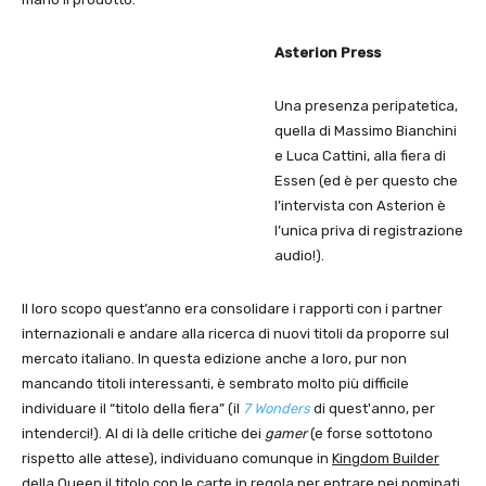
Asterion Press
Una presenza peripatetica,
quella di Massimo Bianchini
e Luca Cattini, alla fiera di
Essen (ed è per questo che
l’intervista con Asterion è
l’unica priva di registrazione
audio!).
Il loro scopo quest’anno era consolidare i rapporti con i partner
internazionali e andare alla ricerca di nuovi titoli da proporre sul
mercato italiano. In questa edizione anche a loro, pur non
mancando titoli interessanti, è sembrato molto più difficile
individuare il “titolo della fiera” (il
7 Wonders
di quest'anno, per
intenderci!). Al di là delle critiche dei
gamer
(e forse sottotono
rispetto alle attese), individuano comunque in
Kingdom Builder
della Queen il titolo con le carte in regola per entrare nei nominati