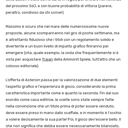
del prossimo SdJ, e con buone probabilità di vittoria (parere,
peraltro, condiviso da chi scrive!).
Massimo è sicuro che nel mare delle numerosissime nuove
proposte, alcune scompariranno nel giro di poche settimane, ma
è altrettanto fiducioso che i titoli con un regolamento solido e
divertente e un buon livello di impatto grafico finiranno per
emergere (cita, quale esempio, la coda che frequentemente si è
vista per acquistare
Trajan
della Ammonit Spiele, tutt’altro che un
colosso editoriale).
L’offerta di Asterion passa per la valorizzazione di due elementi:
l’aspetto grafico e l'esperienza di gioco, considerando la prima
caratteristica importante come e quanto la seconda. Fin dal suo
esordio come casa editrice, le scelte sono state sempre fatte
nella convinzione che un titolo prima di poter essere venduto,
deve essere preso in mano dallo scaffale, e in momento è l'occhio
a volere decisamente la sua parte! Poi, il gioco dev'essere bello. Il
che non significa che debba essere necessariamente bilanciato,