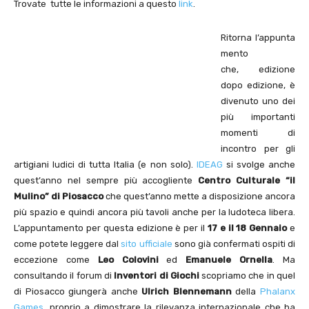
Trovate tutte le informazioni a questo
link
.
Ritorna l’appunta
mento
che, edizione
dopo edizione, è
divenuto uno dei
più importanti
momenti di
incontro per gli
artigiani ludici di tutta Italia (e non solo).
IDEAG
si svolge anche
quest’anno nel sempre più accogliente
Centro Culturale “il
Mulino” di Piosacco
che quest’anno mette a disposizione ancora
più spazio e quindi ancora più tavoli anche per la ludoteca libera.
L’appuntamento per questa edizione è per il
17 e il 18 Gennaio
e
come potete leggere dal
sito ufficiale
sono già confermati ospiti di
eccezione come
Leo Colovini
ed
Emanuele Ornella
. Ma
consultando il forum di
Inventori di Giochi
scopriamo che in quel
di Piosacco giungerà anche
Ulrich Blennemann
della
Phalanx
Games
, proprio a dimostrare la rilevanza internazionale che ha