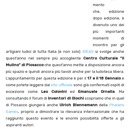
mento
che, edizione
dopo edizione, è
divenuto uno dei
più importanti
momenti di
incontro per gli
artigiani ludici di tutta Italia (e non solo).
IDEAG
si svolge anche
quest’anno nel sempre più accogliente
Centro Culturale “il
Mulino” di Piosacco
che quest’anno mette a disposizione ancora
più spazio e quindi ancora più tavoli anche per la ludoteca libera.
L’appuntamento per questa edizione è per il
17 e il 18 Gennaio
e
come potete leggere dal
sito ufficiale
sono già confermati ospiti di
eccezione come
Leo Colovini
ed
Emanuele Ornella
. Ma
consultando il forum di
Inventori di Giochi
scopriamo che in quel
di Piosacco giungerà anche
Ulrich Blennemann
della
Phalanx
Games
, proprio a dimostrare la rilevanza internazionale che ha
raggiunto questo evento e le enormi possibilità offerte a gli
aspiranti autori.