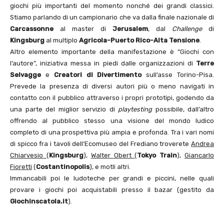
giochi più importanti del momento nonché dei grandi classici.
Stiamo parlando di un campionario che va dalla finale nazionale di
Carcassonne
al master di
Jerusalem
, dal
Challenge
di
Kingsburg
al multiplo
Agricola-Puerto Rico-Alta Tensione
.
Altro elemento importante della manifestazione è “Giochi con
l’autore”, iniziativa messa in piedi dalle organizzazioni di
Terre
Selvagge
e
Creatori di Divertimento
sull’asse Torino-Pisa.
Prevede la presenza di diversi autori più o meno navigati in
contatto con il pubblico attraverso i propri prototipi, godendo da
una parte del miglior servizio di
playtesting
possibile, dall’altro
offrendo al pubblico stesso una visione del mondo ludico
completo di una prospettiva più ampia e profonda. Tra i vari nomi
di spicco fra i tavoli dell’Ecomuseo del Frediano troverete
Andrea
Chiarvesio
(
Kingsburg
),
Walter Obert
(
Tokyo Train
),
Giancarlo
Fioretti
(
Costantinopolis
), e motli altri.
Immancabili poi le ludoteche per grandi e piccini, nelle quali
provare i giochi poi acquistabili presso il bazar (gestito da
Giochinscatola.it
).