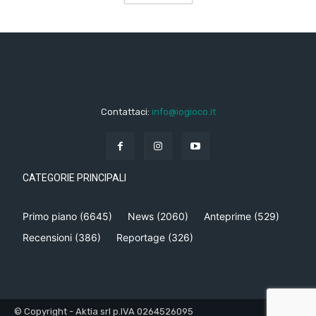
Contattaci:
info@iogioco.it
CATEGORIE PRINCIPALI
Primo piano
(6645)
News
(2060)
Anteprime
(529)
Recensioni
(386)
Reportage
(326)
© Copyright - Aktia srl p.IVA 0264526095