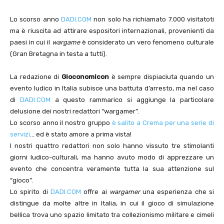
Lo scorso anno
DADI.COM
non solo ha richiamato 7.000 visitatoti
ma è riuscita ad attirare espositori internazionali, provenienti da
paesi in cui il
wargame
è considerato un vero fenomeno culturale
(Gran Bretagna in testa a tutti).
La redazione di
Gioconomicon
è sempre dispiaciuta quando un
evento ludico in Italia subisce una battuta d’arresto, ma nel caso
di
DADI.COM
a questo rammarico si aggiunge la particolare
delusione dei nostri redattori “wargamer”.
Lo scorso anno il nostro gruppo
è salito a Crema per una serie di
servizi
… ed è stato amore a prima vista!
I nostri quattro redattori non solo hanno vissuto tre stimolanti
giorni ludico-culturali, ma hanno avuto modo di apprezzare un
evento che concentra veramente tutta la sua attenzione sul
“gioco”.
Lo spirito di
DADI.COM
offre ai
wargamer
una esperienza che si
distingue da molte altre in Italia, in cui il gioco di simulazione
bellica trova uno spazio limitato tra collezionismo militare e cimeli