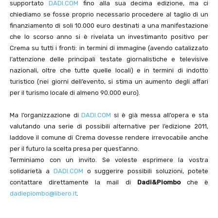
supportato
DADI.COM
fino alla sua decima edizione, ma ci
chiediamo se fosse proprio necessario procedere al taglio di un
finanziamento di soli 10.000 euro destinati a una manifestazione
che lo scorso anno si è rivelata un investimanto positivo per
Crema su tutti i fronti: in termini di immagine (avendo catalizzato
l’attenzione delle principali testate giornalistiche e televisive
nazionali, oltre che tutte quelle locali) e in termini di indotto
turistico (nei giorni dell’evento, si stima un aumento degli affari
per il turismo locale di almeno 90.000 euro).
Ma l’organizzazione di
DADI.COM
si è già messa all’opera e sta
valutando una serie di possibili alternative per l’edizione 2011,
laddove il comune di Crema dovesse rendere irrevocabile anche
per il futuro la scelta presa per quest’anno.
Terminiamo con un invito. Se voleste esprimere la vostra
solidarietà a
DADI.COM
o suggerire possibili soluzioni, potete
contattare direttamente la mail di
Dadi&Piombo
che è
dadiepiombo@libero.it
.