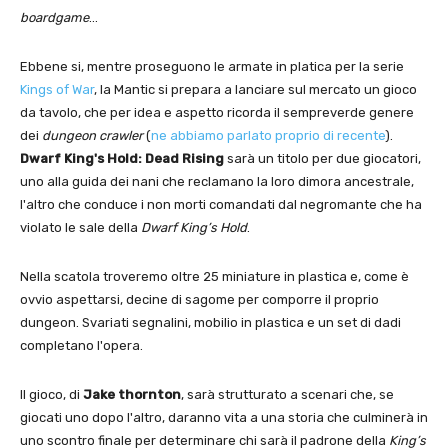
boardgame
…
Ebbene si, mentre proseguono le armate in platica per la serie
Kings of War
, la Mantic si prepara a lanciare sul mercato un gioco
da tavolo, che per idea e aspetto ricorda il sempreverde genere
dei
dungeon crawler
(
ne abbiamo parlato proprio di recente
).
Dwarf King's Hold: Dead Rising
sarà un titolo per due giocatori,
uno alla guida dei nani che reclamano la loro dimora ancestrale,
l'altro che conduce i non morti comandati dal negromante che ha
violato le sale della
Dwarf King’s Hold
.
Nella scatola troveremo oltre 25 miniature in plastica e, come è
ovvio aspettarsi, decine di sagome per comporre il proprio
dungeon. Svariati segnalini, mobilio in plastica e un set di dadi
completano l'opera.
Il gioco, di
Jake thornton
, sarà strutturato a scenari che, se
giocati uno dopo l'altro, daranno vita a una storia che culminerà in
uno scontro finale per determinare chi sarà il padrone della
King’s