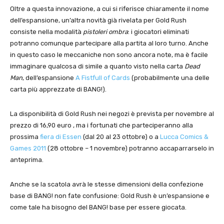
Oltre a questa innovazione, a cui si riferisce chiaramente il nome
dell’espansione, un’altra novità già rivelata per Gold Rush
consiste nella modalità
pistoleri ombra
: i giocatori eliminati
potranno comunque partecipare alla partita al loro turno. Anche
in questo caso le meccaniche non sono ancora note, ma è facile
immaginare qualcosa di simile a quanto visto nella carta
Dead
Man
,
dell’espansione
A Fistfull of Cards
(probabilmente una delle
carta più apprezzate di BANG!).
La disponibilità di Gold Rush nei negozi è prevista per novembre al
prezzo di 16,90 euro , ma i fortunati che parteciperanno alla
prossima
fiera di Essen
(dal 20 al 23 ottobre) o a
Lucca Comics &
Games 2011
(28 ottobre – 1 novembre) potranno accaparrarselo in
anteprima.
Anche se la scatola avrà le stesse dimensioni della confezione
base di BANG! non fate confusione: Gold Rush è un’espansione e
come tale ha bisogno del BANG! base per essere giocata.