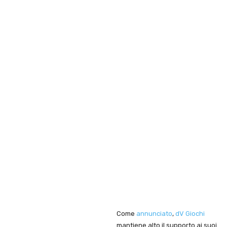
Come
annunciato
,
dV Giochi
mantiene alto il supporto ai suoi