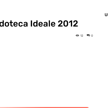
U
Ludoteca Ideale 2012
12
0