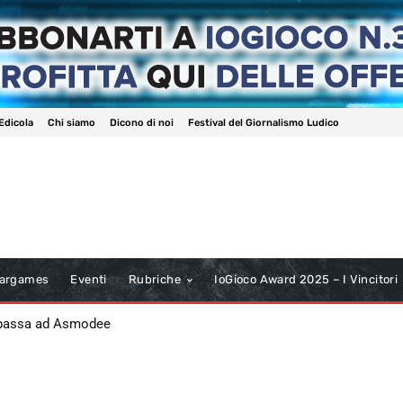
Edicola
Chi siamo
Dicono di noi
Festival del Giornalismo Ludico
argames
Eventi
Rubriche
IoGioco Award 2025 – I Vincitori
 passa ad Asmodee