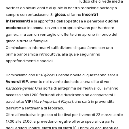
ludico che ci vede media
partner da alcuni anni e al quale la nostra redazione partecipa
sempre con entusiasmo. Si
gioca
, si fanno
incontri
interessanti
e si approfitta dell’appetitosa e generosa
cucina
modenese
! Insomma, un vero e proprio nirvana per hardcore
gamer… ma con un ventaglio di offerte che aprono il mondo del
gioco a tutta la famiglia!
Cominciamo a informarvi sull’edizione di quest’anno con una
prima panoramica introduttiva, alla quale seguiranno
approfondimenti e speciali…
Cominciamo con il “
si gioca
”! Grande novità di quest’anno sarà il
Venerdì VIP
, evento nell’evento dedicato a una elite di veri
hardcore gamer
. Una sorta di anteprima del festival cui avranno
accesso solo i 200 fortunati che riusciranno ad accaparrarsi il
pacchetto
VIP
(
Very Important Player
), che sarà in prevendita
dall’ultima settimana di febbraio.
Oltre all’esclusivo ingresso al festival per il venerdì 23 marzo, dalle
17.00 alle 21.00, si prevedono regali e offerte speciali da parte
degli editori. Inoltre, eletti tra gli eletti (!), i primi 20 acquirenti del