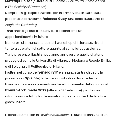
Matthijs Holter
(autore di RPG come
Fuck Youth
,
Zombie Porn
e
The Society of Dreamers
).
Sempre tra gli ospiti stranieri, per la prima volta in Italia, sarà
presente la bravissima
Rebecca Guay
, una delle illustratrici di
Magic the Gathering
.
Tanti anche gli ospiti italiani, cui dedicheremo un
approfondimento in futuro.
Numerosi si annunciano quindi i workshop di interesse, rivolti
tanto a operatori di settore quanto ai semplici appassionati.
Tra le presenze illustri si potranno annoverare quelle di atenei
prestigiosi come le Università di Milano, di Modena e Reggio Emilia,
e di Bologna e il Politecnico di Milano.
Inoltre, nel corso del
venerdì VIP
è annunciata tra gli ospiti la
presenza di
Spielbox
, la famosa rivista di settore tedesca.
E ancora… saranno presenti anche alcuni membri della giuria del
Premio Archimede 2012
(alla sua 12° edizione), per fornire
informazioni a tutti gli interessati su questo contest dedicato a
giochi inediti.
E concludiamo con la “
cucina modenese
”! È stato organizzato un