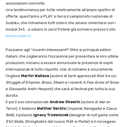
associazioni coinvolte.
Una testimonianza per tutte relativamente all’ampio spettro di
offerte: quest’anno a PLAY si terrà il campionato nazionale di
Sudoku, che richiamerà tutti coloro che amano cimentarsi con i
moduli 3×3… e odiano lo zero! Potete già iscrivervi presso il sito
www.sudoku.it
Passiamo agli “
incontri interessanti
”! Oltre ai principali editori
italiani, che coglieranno l’occasione per presentare le loro ultime
produzioni, iniziano a essere annunciate le presenze di ospiti
internazionali di tutto rispetto: star di richiamo è sicuramente
l’inglese
Martin Wallace
(autore di tanti apprezzati titoli tra cui
Struggle of Empires
,
Brass
,
Steam
e i recenti
A Few Acres of Snow
e
Discworld: Ankh-Morpork
) che sarà al festival per tutta la sua
durata.
E poi il suo connazionale
Andrew Sheerin
(autore di
War on
Terror
), il tedesco
Walther Gerdts
(
Imperial
,
Navegador
e
Casus
Belli
), il polacco
Ignacy Trzewizcek
(designer di cult game come
51st State
,
Stronghold
e del nuovo
Prêt-à-Porter
) e il norvegese