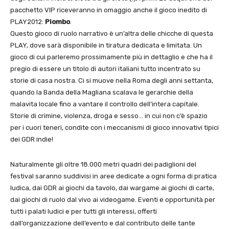
pacchetto VIP riceveranno in omaggio anche il gioco inedito di
PLAY2012:
Piombo
.
Questo gioco di ruolo narrativo è un’altra delle chicche di questa
PLAY, dove sarà disponibile in tiratura dedicata e limitata. Un
gioco di cui parleremo prossimamente più in dettaglio e che ha il
pregio di essere un titolo di autori italiani tutto incentrato su
storie di casa nostra. Ci si muove nella Roma degli anni settanta,
quando la Banda della Magliana scalava le gerarchie della
malavita locale fino a vantare il controllo dell’intera capitale.
Storie di crimine, violenza, droga e sesso… in cui non c’è spazio
per i cuori teneri, condite con i meccanismi di gioco innovativi tipici
dei GDR indie!
Naturalmente gli oltre 18.000 metri quadri dei padiglioni del
festival saranno suddivisi in aree dedicate a ogni forma di pratica
ludica, dai GDR ai giochi da tavolo, dai wargame ai giochi di carte,
dai giochi di ruolo dal vivo ai videogame. Eventi e opportunità per
tutti i palati ludici e per tutti gli interessi, offerti
dall’organizzazione dell’evento e dal contributo delle tante