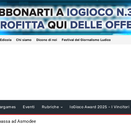
 Edicola
Chi siamo
Dicono di noi
Festival del Giornalismo Ludico
argames
Eventi
Rubriche
IoGioco Award 2025 – I Vincitori
 passa ad Asmodee