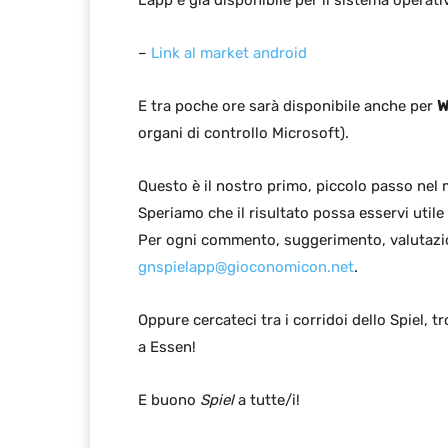
L'app è già disponibile per il sistema operat
–
Link al market android
E tra poche ore sarà disponibile anche per
W
organi di controllo Microsoft).
Questo è il nostro primo, piccolo passo nel
Speriamo che il risultato possa esservi utile
Per ogni commento, suggerimento, valutazione
gnspielapp@gioconomicon.net
.
Oppure cercateci tra i corridoi dello Spiel, 
a Essen!
E buono
Spiel
a tutte/i!