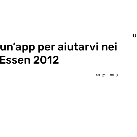
U
n’app per aiutarvi nei
d Essen 2012
21
0