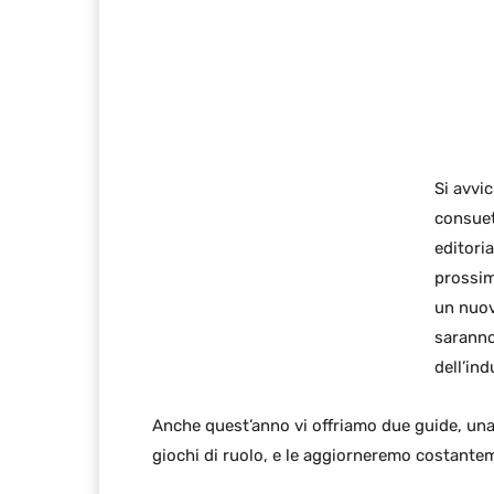
Si avvic
consuet
editoria
prossim
un nuov
saranno
dell’ind
Anche quest’anno vi offriamo due guide, una d
giochi di ruolo, e le aggiorneremo costantemen