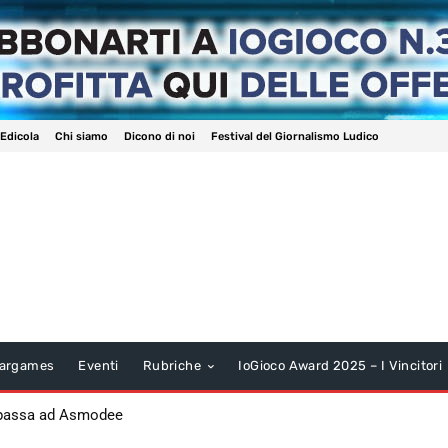
 Edicola
Chi siamo
Dicono di noi
Festival del Giornalismo Ludico
argames
Eventi
Rubriche
IoGioco Award 2025 – I Vincitori
 passa ad Asmodee