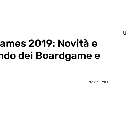
U
ames 2019: Novità e
ndo dei Boardgame e
27
0