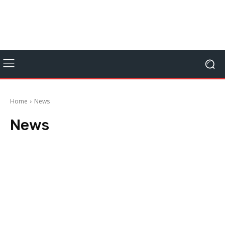
Home
News
News
Anteprime
Editoriale
Focus On
Giocomics
Interviste