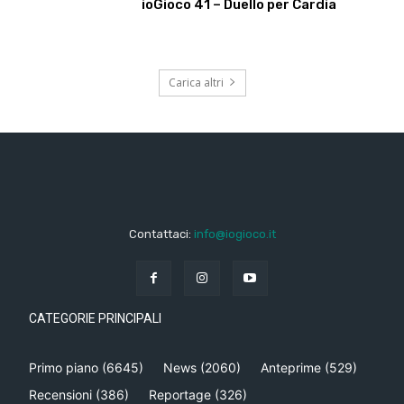
ioGioco 41 – Duello per Cardia
Carica altri
Contattaci:
info@iogioco.it
CATEGORIE PRINCIPALI
Primo piano
(6645)
News
(2060)
Anteprime
(529)
Recensioni
(386)
Reportage
(326)