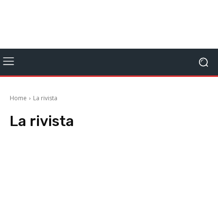
Home
La rivista
La rivista
Anteprime
Editoriale
Focus On
Giocomics
Interviste